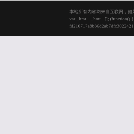
本站所有内容均来自互联网，如
var _hmt = _hmt || []; (function()
fd210717a8b86d2ab7dfc3022421fd
s.parentNode.insertBefore(hm, s); 