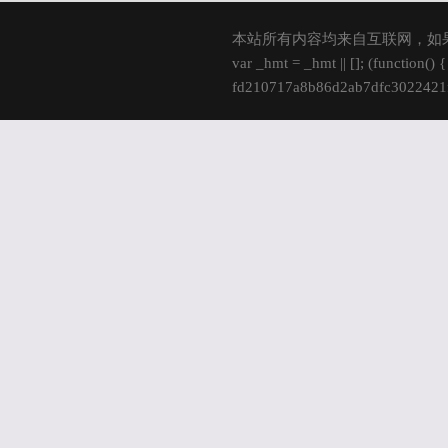
本站所有内容均来自互联网，如
var _hmt = _hmt || []; (function()
fd210717a8b86d2ab7dfc3022421fd
s.parentNode.insertBefore(hm, s); 