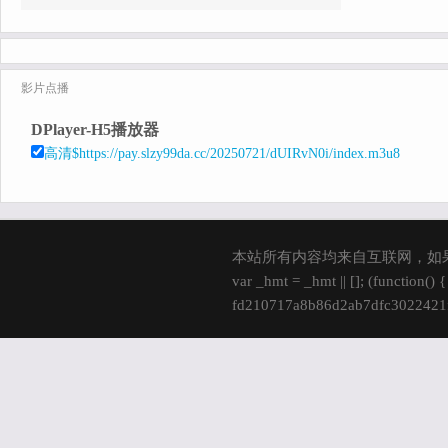
影片点播
DPlayer-H5播放器
高清$https://pay.slzy99da.cc/20250721/dUIRvN0i/index.m3u8
本站所有内容均来自互联网，如
var _hmt = _hmt || []; (function()
fd210717a8b86d2ab7dfc3022421fd
s.parentNode.insertBefore(hm, s); 