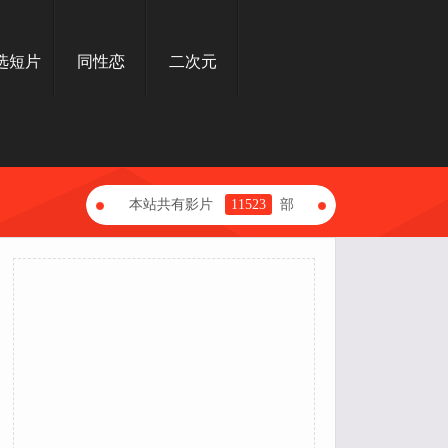
选短片
同性恋
二次元
本站共有影片
11523
部