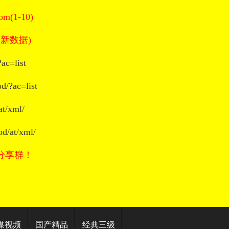
(1-10)
新数据)
ac=list
d/?ac=list
at/xml/
od/at/xml/
分享群！
媒视频
国产精品
经典三级