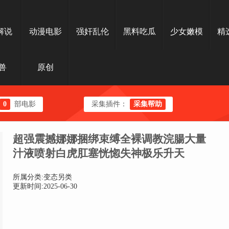
解说
动漫电影
强奸乱伦
黑料吃瓜
少女嫩模
精
兽
原创
0
部电影
采集插件：
采集帮助
超强震撼娜娜捆绑束缚全裸调教浣腸大量
汁液喷射白虎肛塞恍惚失神极乐升天
所属分类:变态另类
更新时间:2025-06-30