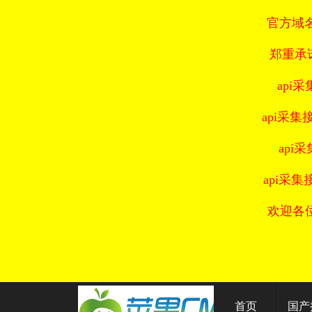
官方域名：
郑重承
api采
api采集接
api
api采集
欢迎各
首页
国产