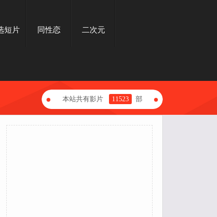
选短片
同性恋
二次元
本站共有影片
11523
部