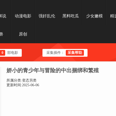
解说
动漫电影
强奸乱伦
黑料吃瓜
少女嫩模
精
兽
原创
0
部电影
采集插件：
采集帮助
娇小的青少年与冒险的中出捆绑和繁殖
所属分类:变态另类
更新时间:2025-06-06