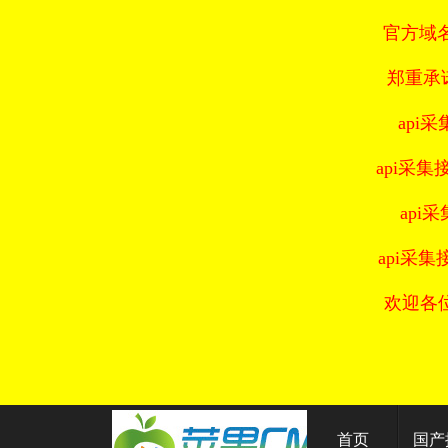
官方域名：
郑重承
api采
api采集接
api
api采集
欢迎各
首页
国产