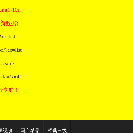
(1-10)
新数据)
ac=list
d/?ac=list
at/xml/
od/at/xml/
分享群！
媒视频
国产精品
经典三级