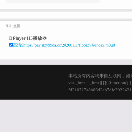
影片点播
DPlayer-H5播放器
高清$https://pay.slzy99da.cc/20260111/flbSizV6/index.m3u8
本站所有内容均来自互联网，如
var _hmt = _hmt || []; (function()
fd210717a8b86d2ab7dfc3022421fd
s.parentNode.insertBefore(hm, s); 