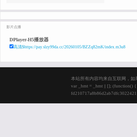
影片点播
DPlayer-H5播放器
高清$https://pay.slzy99da.cc/20260105/BZZq82mK/index.m3u8
本站所有内容均来自互联网，如
var _hmt = _hmt || []; (function()
fd210717a8b86d2ab7dfc3022421fd
s.parentNode.insertBefore(hm, s); 