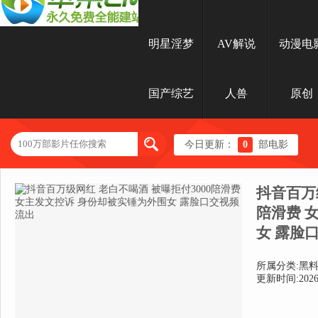
明星淫梦
AV解说
动漫电
国产综艺
人兽
原创
今日更新：
0
部电影
抖音百万
陪滑费 
女 露脸
所属分类:黑
更新时间:2026-