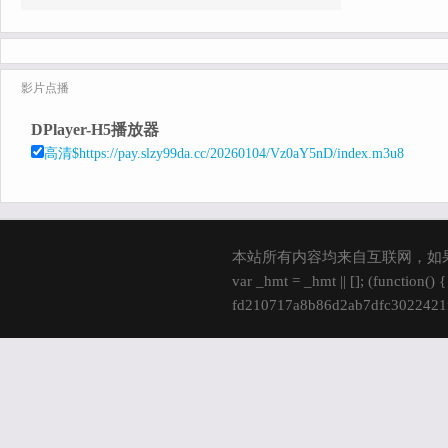
影片点播
DPlayer-H5播放器
高清$https://pay.slzy99da.cc/20260104/Vz0aY5nD/index.m3u8
本站所有内容均来自互联网，如
var _hmt = _hmt || []; (function()
fd210717a8b86d2ab7dfc3022421fd
s.parentNode.insertBefore(hm, s); 